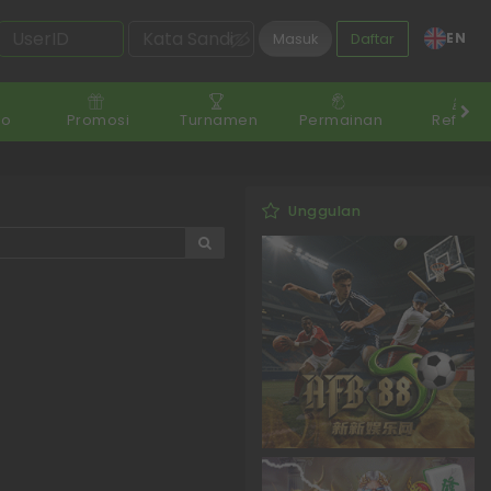
EN
Masuk
Daftar
no
Promosi
Turnamen
Permainan
Referra
Unggulan