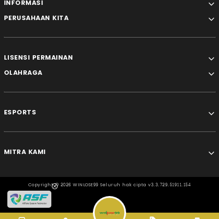
INFORMASI
PERUSAHAAN KITA
LISENSI PERMAINAN
OLAHRAGA
ESPORTS
MITRA KAMI
Copyright ©
2026 WINLOSE99 Seluruh hak cipta v3.3.729.51911.154