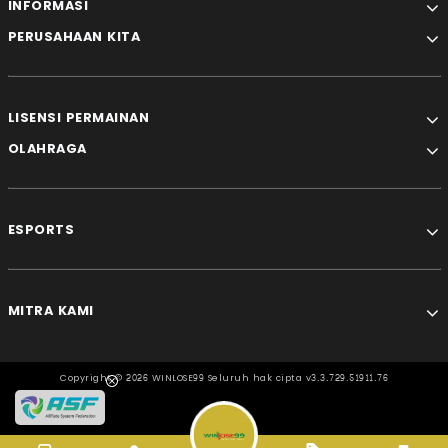
INFORMASI
PERUSAHAAN KITA
LISENSI PERMAINAN
OLAHRAGA
ESPORTS
MITRA KAMI
Copyright ©
2026 WINLOSE99 Seluruh hak cipta v3.3.729.51911.76