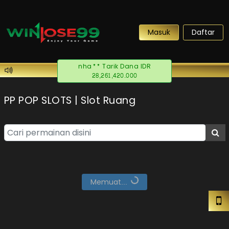
Masuk
Daftar
Theany*** Tarik Dana IDR
65,991,495.000
PP POP SLOTS | Slot Ruang
Memuat...