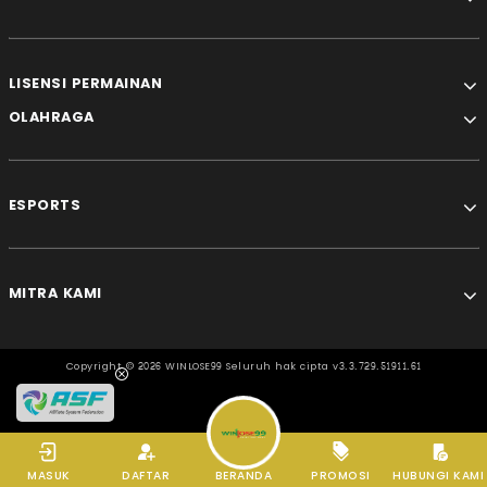
LISENSI PERMAINAN
OLAHRAGA
ESPORTS
MITRA KAMI
Copyright ©
2026 WINLOSE99 Seluruh hak cipta v3.3.729.51911.61
MASUK
DAFTAR
BERANDA
PROMOSI
HUBUNGI KAMI