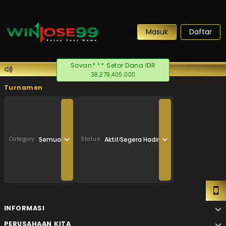
Masuk
Daftar
Sovan*** Setor Dana IDR
38,279,405.000
Turnamen
Semua
Aktif/Segera Hadir
Category:
Status:
INFORMASI
PERUSAHAAN KITA