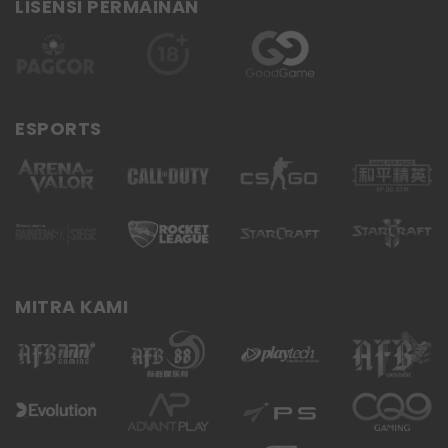
LISENSI PERMAINAN
ESPORTS
MITRA KAMI