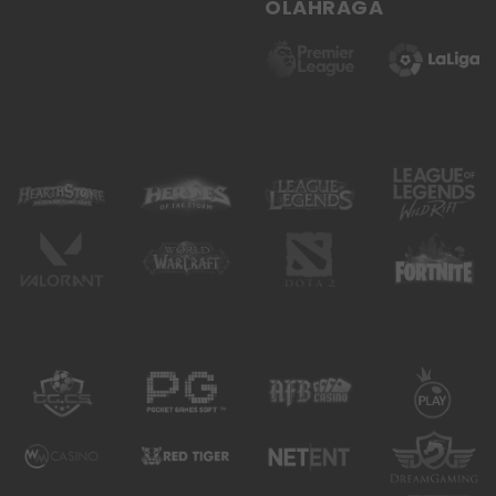
OLAHRAGA