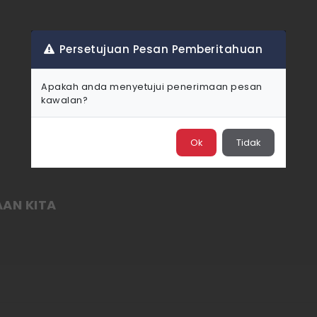
Persetujuan Pesan Pemberitahuan
Apakah anda menyetujui penerimaan pesan
kawalan?
Ok
Tidak
AN KITA