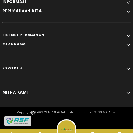
INFORMASI
PERUSAHAAN KITA
LISENSI PERMAINAN
OLAHRAGA
ESPORTS
MITRA KAMI
Copyright ©
2026 WINLOSE99 Seluruh hak cipta v3.3.729.51911.154