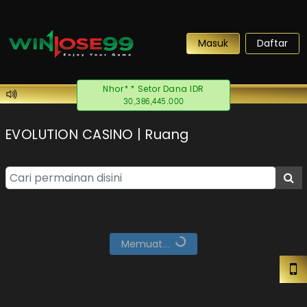
Masuk
Daftar
Kim0** Tarik Dana IDR
24,618,515.000
EVOLUTION CASINO | Ruang
Memuat...